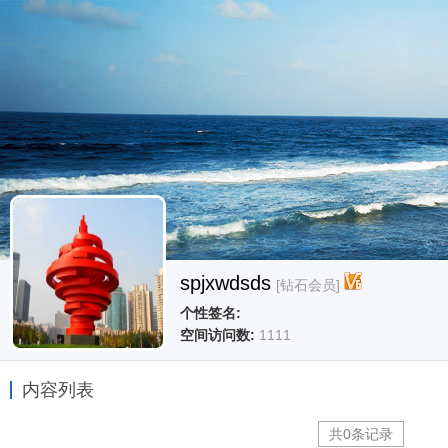
spjxwdsds
[钻石会员]
个性签名:
空间访问数:
1111
内容列表
共0条记录