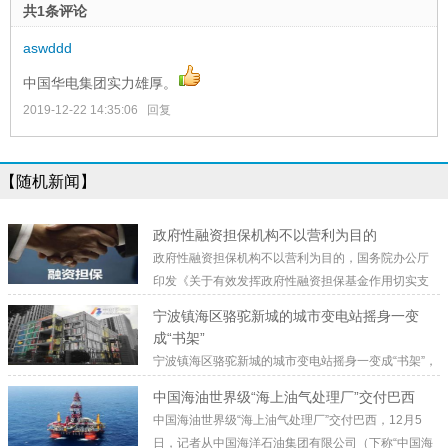
共1条评论
aswddd
中国华电集团实力雄厚。
2019-12-22 14:35:06
回复
【随机新闻】
政府性融资担保机构不以营利为目的
政府性融资担保机构不以营利为目的，国务院办公厅
印发《关于有效发挥政府性融资担保基金作用切实支
持小微企业和“三农”发展的指导意见》（以下简称《意见》）。《意见》针对当前
宁波镇海区骆驼新城的城市变电站摇身一变
我国融资担保行业存在的业务聚焦不够、担保能力不强、银担合作不畅、风险分担
成“书架”
补偿机制有待健全等问题，明确了相关举措。
宁波镇海区骆驼新城的城市变电站摇身一变成“书架”，
宁波镇海区骆驼新城出现了一座色彩斑斓的变电站，引起许多过路人的注意。它位
中国海油世界级“海上油气处理厂”交付巴西
于镇海新城三五路与镇海大道交叉口，外形非常抢眼，犹如一个拔地而起的大“书
中国海油世界级“海上油气处理厂”交付巴西，12月5
架”。“书架城市变电站它和身旁的商务楼、居民住宅，和“脚下”车水马龙的镇海大
日，记者从中国海洋石油集团有限公司（下称“中国海