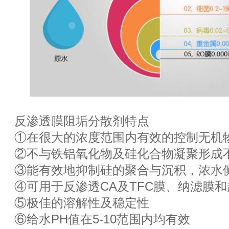
反渗透膜阻垢分散剂特点
①在很大的浓度范围内有效的控制无机
②不与铁铝氧化物及硅化合物凝聚形成
③能有效地抑制硅的聚合与沉积，浓水侧S
④可用于反渗透CA及TFC膜、纳滤膜
⑤极佳的溶解性及稳定性
⑥给水PH值在5-10范围内均有效