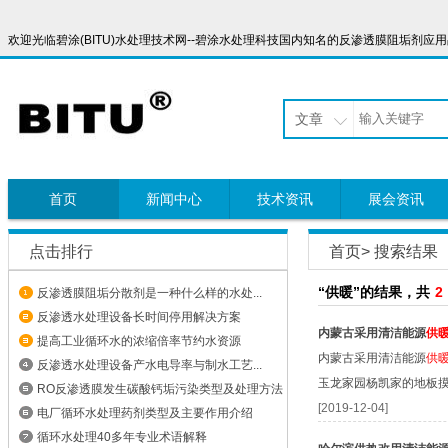
欢迎光临碧涂(BITU)水处理技术网--碧涂水处理科技国内知名的反渗透膜阻垢剂应用品牌，服
文章
首页
新闻中心
技术资讯
展会资讯
点击排行
首页
> 搜索结果
“供暖”的结果，共
2
反渗透膜阻垢分散剂是一种什么样的水处...
反渗透水处理设备长时间停用解决方案
内蒙古采用清洁能源
供
提高工业循环水的浓缩倍率节约水资源
内蒙古采用清洁能源
供
反渗透水处理设备产水电导率与制水工艺...
玉龙家园杨凯家的地板
RO反渗透膜发生碳酸钙垢污染类型及处理方法
[2019-12-04]
电厂循环水处理药剂类型及主要作用介绍
循环水处理40多年专业术语解释